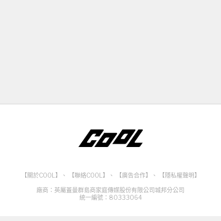
【關於COOL】
、
【聯絡COOL】
、
【廣告合作】
、
【隱私權聲明】
廠商：英屬蓋曼群島商家庭傳媒股份有限公司城邦分公司
統一編號：80333064