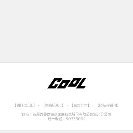
【關於COOL】
、
【聯絡COOL】
、
【廣告合作】
、
【隱私權聲明】
廠商：英屬蓋曼群島商家庭傳媒股份有限公司城邦分公司
統一編號：80333064