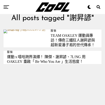
All posts tagged "謝昇諺"
服裝
TEAM OAKLEY 運動員專
訪！傳奇三鐵狂人謝昇諺與
超新星潘子易的世代傳承！
服裝
運動 x 嘻哈跨界演繹！ 陳傑、謝昇諺、7L!NG 用
OAKLEY 重啟「 Be Who You Are 」生活態度！