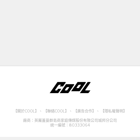
【關於COOL】
、
【聯絡COOL】
、
【廣告合作】
、
【隱私權聲明】
廠商：英屬蓋曼群島商家庭傳媒股份有限公司城邦分公司
統一編號：80333064