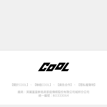
【關於COOL】
、
【聯絡COOL】
、
【廣告合作】
、
【隱私權聲明】
廠商：英屬蓋曼群島商家庭傳媒股份有限公司城邦分公司
統一編號：80333064