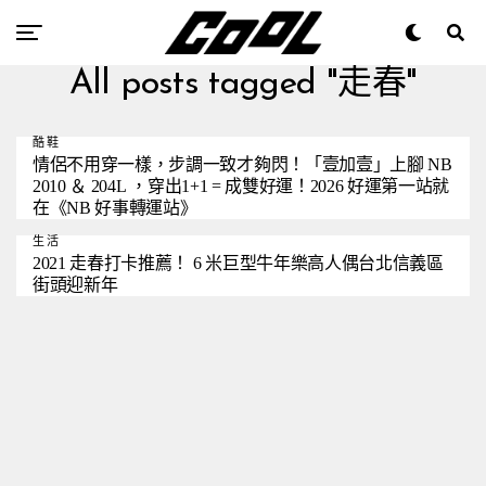
All posts tagged "走春"
酷鞋
情侶不用穿一樣，步調一致才夠閃！「壹加壹」上腳 NB
2010 ＆ 204L ，穿出1+1 = 成雙好運！2026 好運第一站就
在《NB 好事轉運站》
生活
2021 走春打卡推薦！ 6 米巨型牛年樂高人偶台北信義區
街頭迎新年