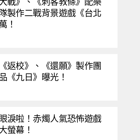
大戰》、《刺客教條》配樂
隊製作二戰背景遊戲《台北
萬！
《返校》、《還願》製作團
品《九日》曝光！
眼淚啦！赤燭人氣恐怖遊戲
大螢幕！