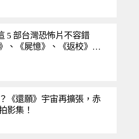
這 5 部台灣恐怖片不容錯
》、《屍憶》、《返校》…
？《還願》宇宙再擴張，赤
拍影集！