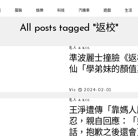
鞋
服裝
娛樂
科技
汽機車
遊戲
生活
All posts tagged "返校"
名人 & KOL
準波麗士撞臉《返
仙「學弟妹的顏值
Vic
2024-02-01
名人 & KOL
王淨遭傳「靠媽人
忍，親自回應：「
話，抱歉之後還會