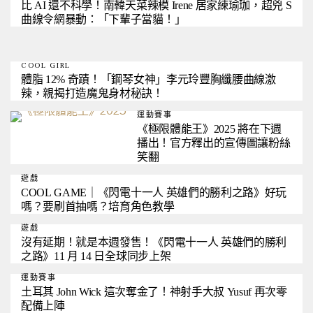
比 AI 還不科學！南韓天菜辣模 Irene 居家練瑜珈，超兇 S
曲線令網暴動：「下輩子當貓！」
COOL GIRL
體脂 12% 奇蹟！「鋼琴女神」李元玲豐胸纖腰曲線激
辣，親揭打造魔鬼身材秘訣！
運動賽事
《極限體能王》2025 將在下週
播出！官方釋出的宣傳圖讓粉絲
笑翻
遊戲
COOL GAME｜《閃電十一人 英雄們的勝利之路》好玩
嗎？要刷首抽嗎？培育角色教學
遊戲
沒有延期！就是本週發售！《閃電十一人 英雄們的勝利
之路》11 月 14 日全球同步上架
運動賽事
土耳其 John Wick 這次奪金了！神射手大叔 Yusuf 再次零
配備上陣