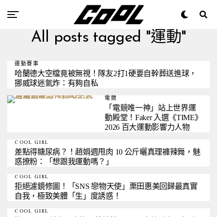
All posts tagged "運動"
運動賽事
哈蘭德大空檔竟被無視！隊友2打1硬要自幹葬送進球，
挪威球迷氣炸：有夠自私
電競
「電競唯一神」站上世界運
動殿堂！Faker 入選《TIME》
2026 百大運動影響力人物
COOL GIRL
差點得糖尿病？！趙娟週甩肉 10 公斤曬真理褲辣舞，魅
惑撩粉：「想跟我運動嗎？」
COOL GIRL
拒絕濾鏡修圖！「SNS 戀物天使」栗田惠美回歸最真實
自我，極致美體「生」度誘惑！
COOL GIRL