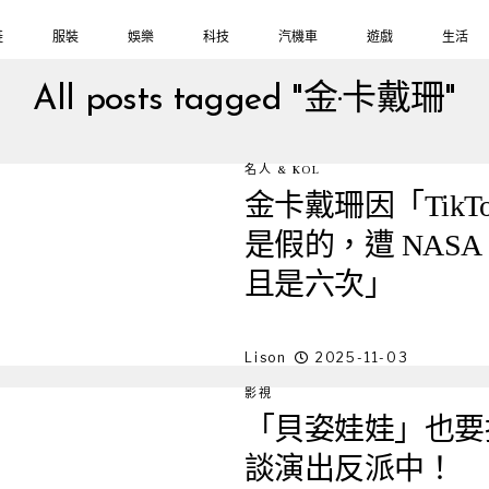
鞋
服裝
娛樂
科技
汽機車
遊戲
生活
All posts tagged "金·卡戴珊"
名人 & KOL
金卡戴珊因「Tik
是假的，遭 NAS
且是六次」
Lison
2025-11-03
影視
「貝姿娃娃」也要
談演出反派中！