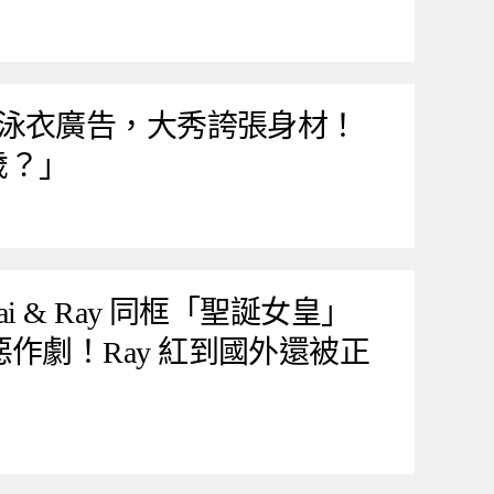
泳衣廣告，大秀誇張身材！
歲？」
i & Ray 同框「聖誕女皇」
 進行惡作劇！Ray 紅到國外還被正