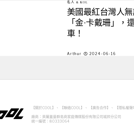
名人 & KOL
美國最紅台灣人無誤
「金·卡戴珊」，
車！
Arthur
2024-06-16
【關於COOL】
、
【聯絡COOL】
、
【廣告合作】
、
【隱私權聲
廠商：英屬蓋曼群島商家庭傳媒股份有限公司城邦分公司
統一編號：80333064