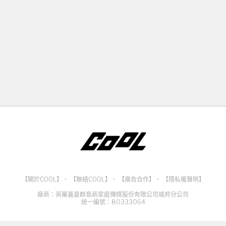
【關於COOL】
、
【聯絡COOL】
、
【廣告合作】
、
【隱私權聲明】
廠商：英屬蓋曼群島商家庭傳媒股份有限公司城邦分公司
統一編號：80333064