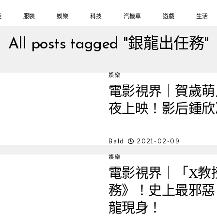
鞋
服裝
娛樂
科技
汽機車
遊戲
生活
All posts tagged "銀龍出任務"
娛樂
電影視界｜賀歲萌
夜上映！影后鍾欣
Bald
2021-02-09
娛樂
電影視界｜「X教
務》！史上最邪惡
龍現身！