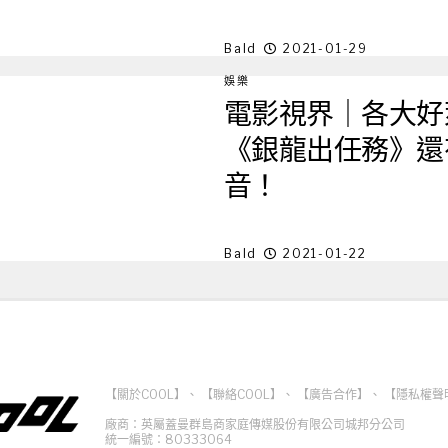
Bald
2021-01-29
娛樂
電影視界｜各大好
《銀龍出任務》還
音！
Bald
2021-01-22
【關於COOL】
、
【聯絡COOL】
、
【廣告合作】
、
【隱私權聲
廠商：英屬蓋曼群島商家庭傳媒股份有限公司城邦分公司
統一編號：80333064