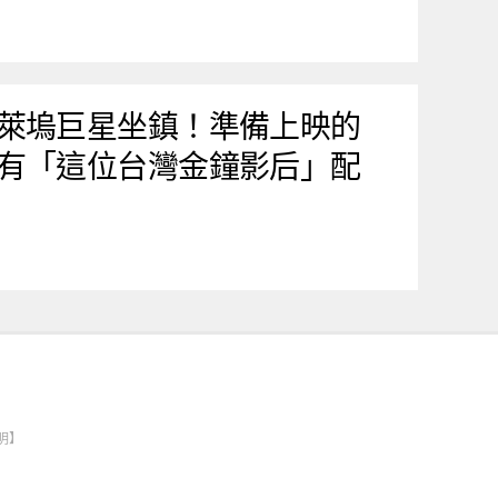
萊塢巨星坐鎮！準備上映的
有「這位台灣金鐘影后」配
明】