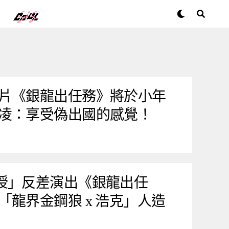
片《銀龍出任務》將於小年
凌：享受偽出國的感覺！
授」反差演出《銀龍出任
「龍界金鋼狼 x 浩克」人造