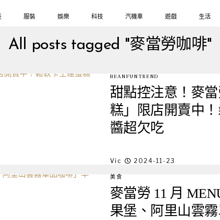
鞋
服裝
娛樂
科技
汽機車
遊戲
生活
All posts tagged "麥當勞咖啡"
BEANFUNTREND
甜點控注意！麥當
糕」限店開賣中！
醬超欠吃
Vic
2024-11-23
美食
麥當勞 11 月 M
果堡、阿里山雲霧