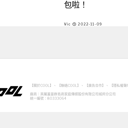
包啦！
Vic
2022-11-09
【關於COOL】
、
【聯絡COOL】
、
【廣告合作】
、
【隱私權聲
廠商：英屬蓋曼群島商家庭傳媒股份有限公司城邦分公司
統一編號：80333064