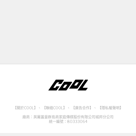
【關於COOL】
、
【聯絡COOL】
、
【廣告合作】
、
【隱私權聲明】
廠商：英屬蓋曼群島商家庭傳媒股份有限公司城邦分公司
統一編號：80333064