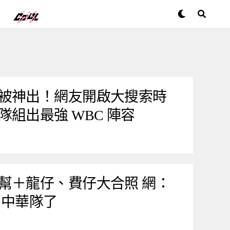
被神出！網友開啟大搜索時
組出最強 WBC 陣容
幫＋龍仔、費仔大合照 網：
C中華隊了