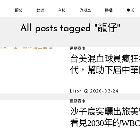
鞋
服裝
娛樂
科技
汽機車
遊戲
生活
All posts tagged "龍仔"
運動賽事
台美混血球員瘋狂
代，幫助下屆中華隊
Lison
2026-03-24
運動賽事
沙子宸突曬出旅美
看見2030年的WB