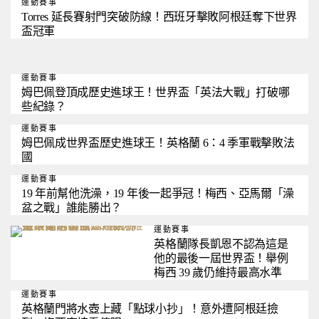
運動賽事
Torres 延長賽射門突破防線！西班牙擊敗阿根廷奪下世界
盃冠軍
運動賽事
姆巴佩登頂成歷史進球王！世界盃「英法大戰」打破哪
些紀錄？
運動賽事
姆巴佩成世界盃歷史進球王！英格蘭 6：4 季軍戰擊敗法
國
運動賽事
19 年前幫他洗澡，19 年後一起爭冠！梅西、亞馬爾「澡
盆之戰」誰能勝出？
運動賽事
英格蘭隊長凱恩不認為這是
他的最後一屆世界盃！舉例
梅西 39 歲仍維持最高水準
運動賽事
英格蘭門將水壺上藏「點球小抄」！意外遭阿根廷撿