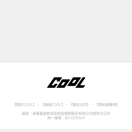
【關於COOL】
、
【聯絡COOL】
、
【廣告合作】
、
【隱私權聲明】
廠商：英屬蓋曼群島商家庭傳媒股份有限公司城邦分公司
統一編號：80333064