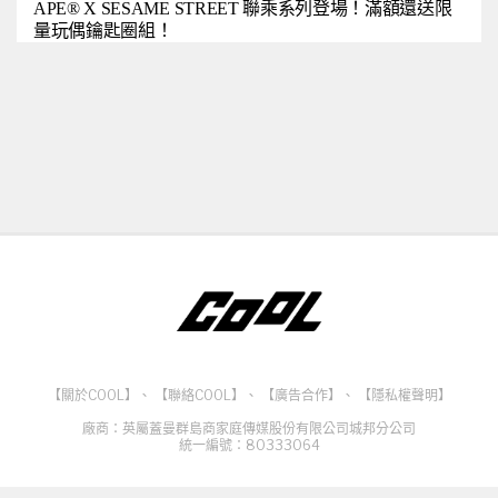
APE® X SESAME STREET 聯乘系列登場！滿額還送限
量玩偶鑰匙圈組！
【關於COOL】
、
【聯絡COOL】
、
【廣告合作】
、
【隱私權聲明】
廠商：英屬蓋曼群島商家庭傳媒股份有限公司城邦分公司
統一編號：80333064