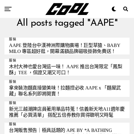
All posts tagged "AAPE"
服裝
AAPE 登陸台中漢神洲際購物廣場！巨型草猿、BABY
MILO 專區超好逛，開幕滿額品牌磁吸掛飾免費送！
服裝
木村大神也愛台灣這一味！ AAPE 推出台灣限定「鳳梨
酥」TEE ，保證又潮又可口！
服裝
拿來裝泡麵直接變美味！拉麵控必收 AAPE x 「麵屋武
藏」聯名系列即將開賣！
服裝
新光三越潮牌店員著用單品特蒐！信義新天地A11週年慶
推薦「必買清單」 搭配五倍券教你買得聰明又時髦
服裝
台灣販售預告｜極具話題的 APE BY *A BATHING