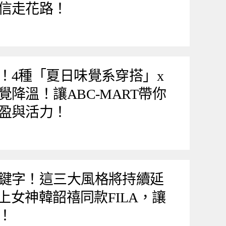
信走花路！
！4種「夏日味覺系穿搭」x
降溫！讓ABC-MART帶你
盈與活力！
鍵字！這三大風格將持續延
穿上女神韓韶禧同款FILA，讓
！