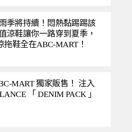
雨季將持續！悶熱黏踢踢該
值涼鞋讓你一路穿到夏季，
涼拖鞋全在ABC-MART！
C-MART 獨家販售！ 注入
ANCE 「 DENIM PACK 」