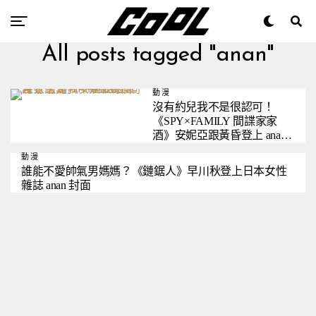
All posts tagged "anan"
動漫
沒有約兒我不是很認可！
《SPY×FAMILY 間諜家家
酒》安妮亞跟黃昏登上 anan
雜誌封面
動漫
誰能不愛帥氣男媽媽？《鏈鋸人》早川秋登上日本女性
雜誌 anan 封面