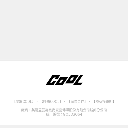
【關於COOL】
、
【聯絡COOL】
、
【廣告合作】
、
【隱私權聲明】
廠商：英屬蓋曼群島商家庭傳媒股份有限公司城邦分公司
統一編號：80333064