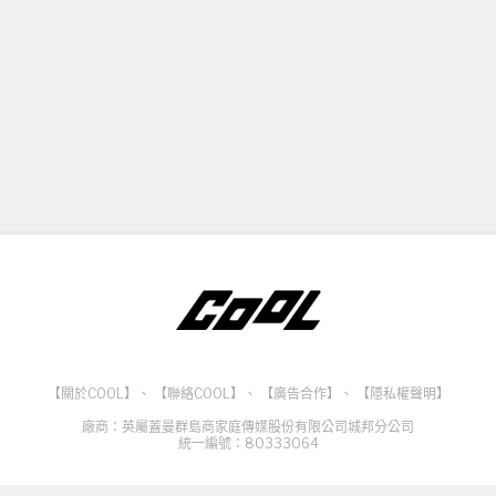
【關於COOL】
、
【聯絡COOL】
、
【廣告合作】
、
【隱私權聲明】
廠商：英屬蓋曼群島商家庭傳媒股份有限公司城邦分公司
統一編號：80333064