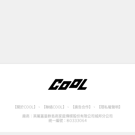
【關於COOL】
、
【聯絡COOL】
、
【廣告合作】
、
【隱私權聲明】
廠商：英屬蓋曼群島商家庭傳媒股份有限公司城邦分公司
統一編號：80333064