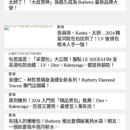
太帥了！「大叔男神」孫錫久成為 Burberry 最新品牌大
使！
服裝
張員瑛、Karina、太妍…2024 韓
星同款包包找到了！LV 後揹包
根本人手一咖！
LINETODAYTREND
包君滿意｜「采寶包」大公開！盤點 LE SSERAFIM 金
采源包款收藏：LV、Dior、Balenciaga⋯都是熱銷款！
服裝
吳慷仁、林哲熹親身演繹全新系列！Burberry Diamond
Towers 專門店開幕！
服裝
買到賺到！2024 入門款「精品男包」推薦：Dior、
Balenciaga⋯百搭又實用，最便宜 5 萬有找！
服裝
有錢人的暖暖包！Burberry 推出要價破萬熱水袋！網友：
一個就要我半個月薪水⋯