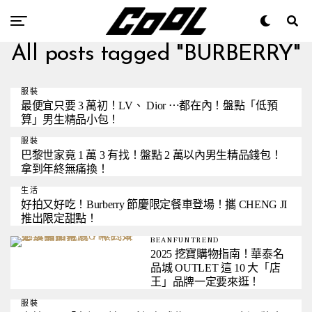
All posts tagged "BURBERRY"
服裝
最便宜只要 3 萬初！LV、 Dior ⋯都在內！盤點「低預
算」男生精品小包！
服裝
巴黎世家竟 1 萬 3 有找！盤點 2 萬以內男生精品錢包！
拿到年終無痛換！
生活
好拍又好吃！Burberry 節慶限定餐車登場！攜 CHENG JI
推出限定甜點！
BEANFUNTREND
2025 挖寶購物指南！華泰名
品城 OUTLET 這 10 大「店
王」品牌一定要來逛！
服裝