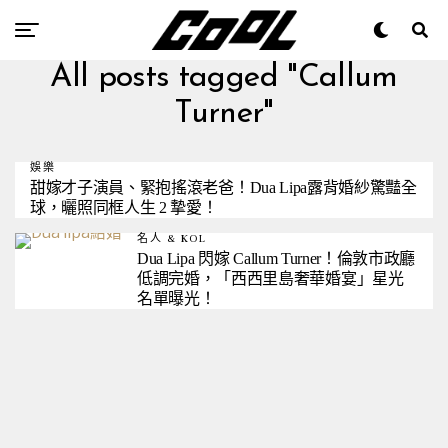
All posts tagged "Callum
Turner"
娛樂
甜嫁才子演員、緊抱搖滾老爸！Dua Lipa露背婚紗驚豔全
球，曬照同框人生 2 摯愛！
名人 & KOL
Dua Lipa 閃嫁 Callum Turner！倫敦市政廳
低調完婚，「西西里島奢華婚宴」星光
名單曝光！