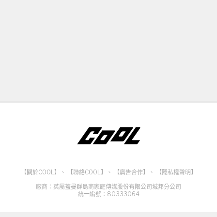
【關於COOL】
、
【聯絡COOL】
、
【廣告合作】
、
【隱私權聲明】
廠商：英屬蓋曼群島商家庭傳媒股份有限公司城邦分公司
統一編號：80333064