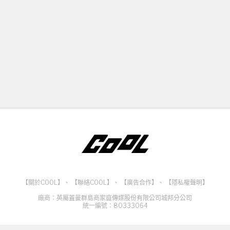
【關於COOL】
、
【聯絡COOL】
、
【廣告合作】
、
【隱私權聲明】
廠商：英屬蓋曼群島商家庭傳媒股份有限公司城邦分公司
統一編號：80333064