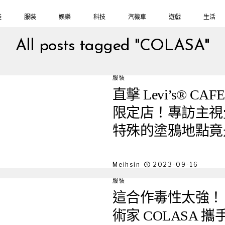
鞋
服裝
娛樂
科技
汽機車
遊戲
生活
All posts tagged "COLASA"
服裝
直擊 Levi’s® CAF
限定店！專訪主視覺
特殊的塗鴉地點竟
Meihsin
2023-09-16
服裝
這合作毒性太強！ 
術家 COLASA 