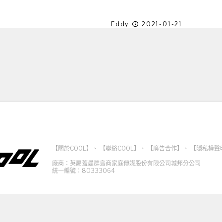
Eddy
2021-01-21
【關於COOL】
、
【聯絡COOL】
、
【廣告合作】
、
【隱私權聲
廠商：英屬蓋曼群島商家庭傳媒股份有限公司城邦分公司
統一編號：80333064