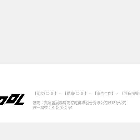
【關於COOL】
、
【聯絡COOL】
、
【廣告合作】
、
【隱私權聲
廠商：英屬蓋曼群島商家庭傳媒股份有限公司城邦分公司
統一編號：80333064