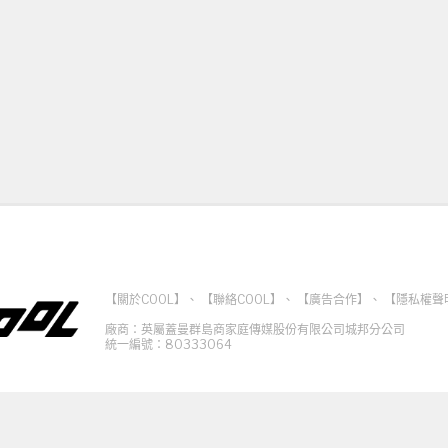
【關於COOL】
、
【聯絡COOL】
、
【廣告合作】
、
【隱私權聲
廠商：英屬蓋曼群島商家庭傳媒股份有限公司城邦分公司
統一編號：80333064