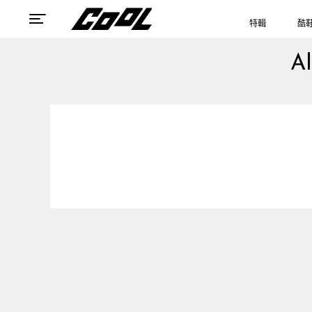
特輯
酷
A