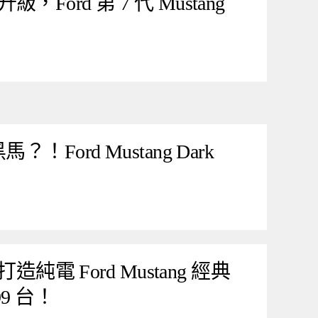
ord 第 7 代 Mustang
！Ford Mustang Dark
造純電 Ford Mustang 經典
9 台！