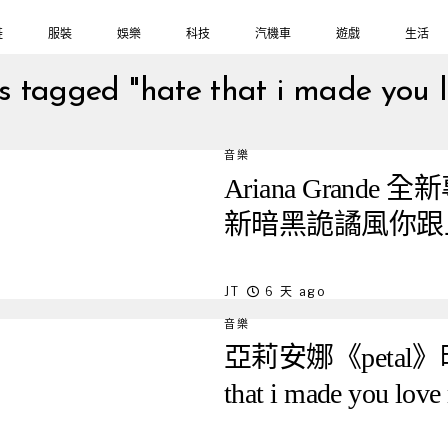
鞋
服裝
娛樂
科技
汽機車
遊戲
生活
ts tagged "hate that i made you 
音樂
Ariana Grand
新暗黑詭譎風你跟
JT
6 天 ago
音樂
亞莉安娜《petal
that i made you