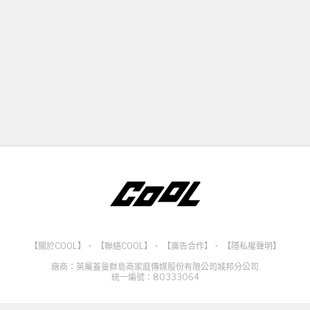
【關於COOL】
、
【聯絡COOL】
、
【廣告合作】
、
【隱私權聲明】
廠商：英屬蓋曼群島商家庭傳媒股份有限公司城邦分公司
統一編號：80333064