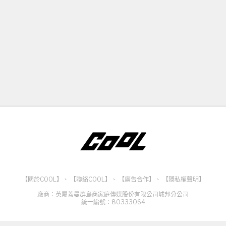
【關於COOL】
、
【聯絡COOL】
、
【廣告合作】
、
【隱私權聲明】
廠商：英屬蓋曼群島商家庭傳媒股份有限公司城邦分公司
統一編號：80333064