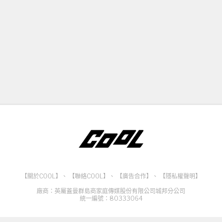
【關於COOL】
、
【聯絡COOL】
、
【廣告合作】
、
【隱私權聲明】
廠商：英屬蓋曼群島商家庭傳媒股份有限公司城邦分公司
統一編號：80333064