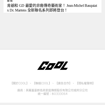
服裝
肯爺和 GD 最愛的非裔傳奇藝術家！ Jean-Michel Basquiat
x Dr. Martens 全新聯名系列即將登台！
【關於COOL】
、
【聯絡COOL】
、
【廣告合作】
、
【隱私權聲明】
廠商：英屬蓋曼群島商家庭傳媒股份有限公司城邦分公司
統一編號：80333064