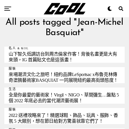
All posts tagged "Jean-Michel
Basquiat"
名人 & KOL
山下智久低調訪台到周杰倫家作客！背後名畫更是大有
來頭，IG 首篇貼文也是這張畫！
服裝
來場潮流文化之旅吧！紐約品牌LeSportsac x布魯克林傳
奇塗鴉藝術家BASQUIAT 一同展現紐約最高街頭態度！
生活
全是你最愛的藝術家！Virgil、NIGO、草間彌生…盤點 5
個 2022 年底必去的當代潮流藝術展！
服裝
2022 送禮攻略來了！精選球鞋、飾品、玩具、服飾、香
氛 5 大類別，想在節日給對方驚喜就靠它們了！