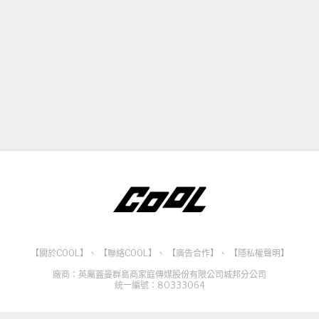
【關於COOL】
、
【聯絡COOL】
、
【廣告合作】
、
【隱私權聲明】
廠商：英屬蓋曼群島商家庭傳媒股份有限公司城邦分公司
統一編號：80333064