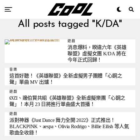
All posts tagged "K/DA"
遊戲
消息爆料，睽違六年《英雄
聯盟》虛擬女團 K/DA 將在
今年正式回歸！
音樂
這首好聽！《英雄聯盟》全新虛擬男子團體「心鋼之
聲」單曲 MV 出爐！
遊戲
ØZI、邊伯賢共組《英雄聯盟》全新虛擬樂團「心鋼之
聲」！本月 23 日將進行單曲盛大首播！
遊戲
派對神器《Just Dance 舞力全開 2022》正式推出！
BLACKPINK、aespa、Olivia Rodrigo、Billie Eilish 等人氣
歌曲全收錄！