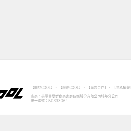
【關於COOL】
、
【聯絡COOL】
、
【廣告合作】
、
【隱私權聲
廠商：英屬蓋曼群島商家庭傳媒股份有限公司城邦分公司
統一編號：80333064