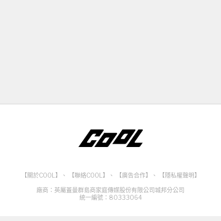
【關於COOL】
、
【聯絡COOL】
、
【廣告合作】
、
【隱私權聲明】
廠商：英屬蓋曼群島商家庭傳媒股份有限公司城邦分公司
統一編號：80333064