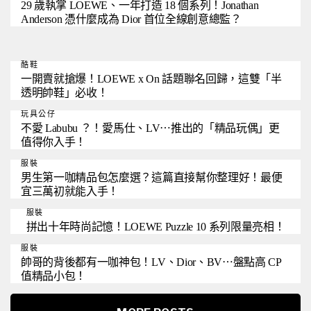
29 歲執掌 LOEWE、一年打造 18 個系列！Jonathan
Anderson 憑什麼成為 Dior 首位全線創意總監？
酷鞋
一開賣就搶爆！LOEWE x On 話題聯名回歸，這雙「半
透明帥鞋」必收！
玩具公仔
不愛 Labubu ？！愛馬仕、LV⋯推出的「精品玩偶」更
值得你入手！
服裝
男生第一咖精品包怎麼選？這篇直接幫你整理好！最便
宜三萬初就能入手！
服裝
拼出十年時尚記憶！LOEWE Puzzle 10 系列限量亮相！
服裝
帥哥的背後都有一咖神包！LV、Dior、BV⋯盤點高 CP
值精品小包！