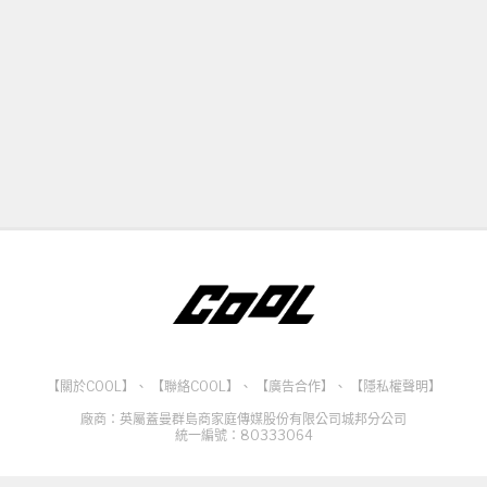
【關於COOL】
、
【聯絡COOL】
、
【廣告合作】
、
【隱私權聲明】
廠商：英屬蓋曼群島商家庭傳媒股份有限公司城邦分公司
統一編號：80333064