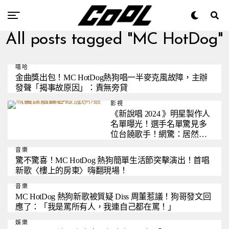
All posts tagged "MC HotDog"
嘻哈
金曲獎出包！MC HotDog熱狗唱一半麥克風故障，主辦
發聲「揭事故原因」：責無旁貸
影視
《新說唱 2024 》明星製作人
名單曝光！選手名單驚見多
位台饒歌手！網驚：居然有
他！
音樂
驚不驚喜！MC HotDog 熱狗簡單生活節突擊演出！首唱
新歌〈樓上的房東〉嗨翻現場！
音樂
MC HotDog 熱狗新歌被質疑 Diss 周董惹議！狗哥發文回
應了：「我是罵所有人，我連自己都在罵！」
娛樂