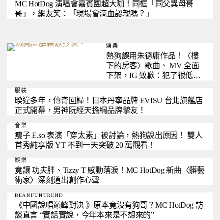
MC HotDog 演唱會嘉賓團超大咖！同框「同父異母哥
哥」，網友笑：「現場會滴血認親嗎？」
娛樂
熱狗誤用朱德庸作品！〈樓
下的房客〉歌曲、 MV 全面
下架，IG 致歉：犯了很低級
的錯誤
服裝
暌違多年，傳奇回歸！日本丹寧品牌 EVISU 台北旗艦店
正式開幕，男神阮經天擔綱品牌摯友！
音樂
瘦子 E.so 表演「穿太素」被討論，熱狗說出原因！ 雙人
首秀純享版 YT 不到一天突破 20 萬觀看！
娛樂
竟讓 功夫胖、Tizzy T 感動落淚！MC HotDog 新曲〈髒藝
術家〉深刻道出創作心聲
BEANFUNTREND
《中國說唱巔峰對決 》原本竟沒有狗哥？MC HotDog 訪
談直言 “實話實說，今年本來是不想來的”