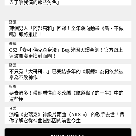
去了解我演的那些角色」
動漫
辣個男人「阿部高和」回歸！全年齡向動畫《新・不做
嗎》即將推出！
遊戲
CS2「麥可·傑克森身法」Bug 迷因火爆全網！官方跟上
這波風潮更換封面圖！
動漫
不只有「大哥哥…」已完結多年的《鋼鍊》為何依然被
奉為不敗神作！
娛樂
要素過多！帶你看懂血多改編《航道猴子的一生》中的
這些梗
音樂
演唱《史瑞克》神級片頭曲〈All Star〉 的歌手去世！帶
你了解它從神曲變迷因的前世今生