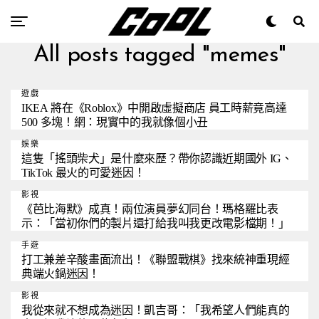
All posts tagged "memes"
遊戲
IKEA 將在《Roblox》中開啟虛擬商店 員工時薪竟高達
500 多塊！網：現實中的我就像個小丑
娛樂
這隻「搖頭柴犬」是什麼來歷？帶你認識近期國外 IG、
TikTok 最火的可愛迷因！
影視
《芭比海默》成真！兩位演員夢幻同台！瑪格羅比表
示：「當初你們的製片還打給我叫我更改電影檔期！」
手遊
打工兼差辛酸畫面流出！《聯盟戰棋》找來統神重現經
典端火鍋迷因！
影視
我從來就不想成為迷因！凱吉哥：「我希望人們能真的