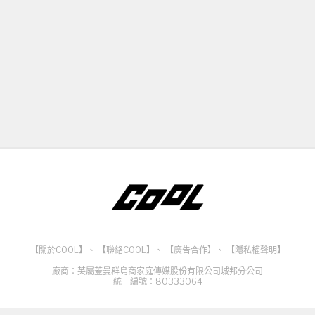
【關於COOL】
、
【聯絡COOL】
、
【廣告合作】
、
【隱私權聲明】
廠商：英屬蓋曼群島商家庭傳媒股份有限公司城邦分公司
統一編號：80333064