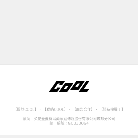
【關於COOL】
、
【聯絡COOL】
、
【廣告合作】
、
【隱私權聲明】
廠商：英屬蓋曼群島商家庭傳媒股份有限公司城邦分公司
統一編號：80333064