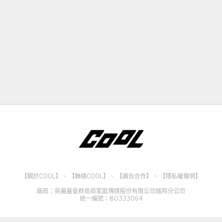
【關於COOL】
、
【聯絡COOL】
、
【廣告合作】
、
【隱私權聲明】
廠商：英屬蓋曼群島商家庭傳媒股份有限公司城邦分公司
統一編號：80333064