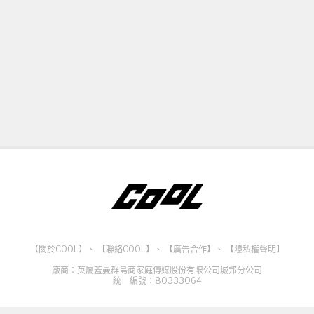
【關於COOL】
、
【聯絡COOL】
、
【廣告合作】
、
【隱私權聲明】
廠商：英屬蓋曼群島商家庭傳媒股份有限公司城邦分公司
統一編號：80333064