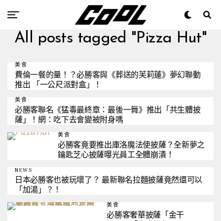
All posts tagged "Pizza Hut"
美食
費倫一餐的量！？必勝客與《葬送的芙莉蓮》夢幻聯動
推出 「一公尺派對盒」！
美食
必勝客聯名《猛毒最終章：最後一舞》推出「共生體披
薩」！網：吃下去會變被附身嗎
美食
必勝客竟要推出庫洛魔法使披薩？全新夢之
鑰匙芝心披薩曝光員工全體崩潰！
NEWS
日本必勝客也被玩壞了？ 最新聯名拉麵披薩竟然還可以
「加湯」？！
美食
必勝客奢華披薩「金干