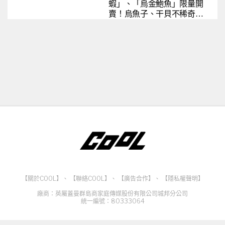
蝦」、「烏金鮑魚」限量開
賣！烏魚子、干貝不稀奇，
還吃得到整顆金元寶
【關於COOL】
、
【聯絡COOL】
、
【廣告合作】
、
【隱私權聲明】
廠商：英屬蓋曼群島商家庭傳媒股份有限公司城邦分公司
統一編號：80333064