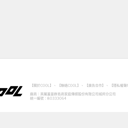
【關於COOL】
、
【聯絡COOL】
、
【廣告合作】
、
【隱私權聲
廠商：英屬蓋曼群島商家庭傳媒股份有限公司城邦分公司
統一編號：80333064