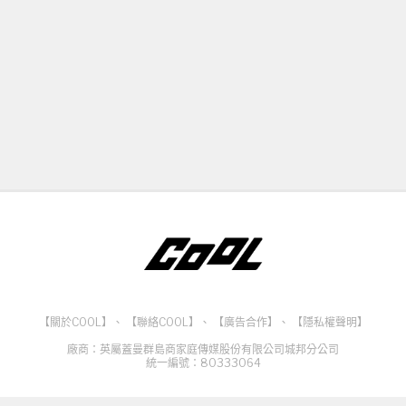
【關於COOL】
、
【聯絡COOL】
、
【廣告合作】
、
【隱私權聲明】
廠商：英屬蓋曼群島商家庭傳媒股份有限公司城邦分公司
統一編號：80333064