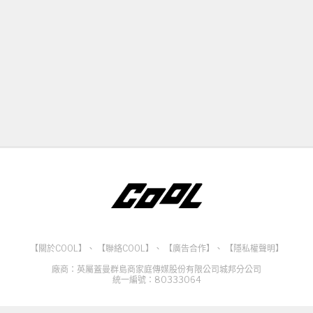
【關於COOL】
、
【聯絡COOL】
、
【廣告合作】
、
【隱私權聲明】
廠商：英屬蓋曼群島商家庭傳媒股份有限公司城邦分公司
統一編號：80333064