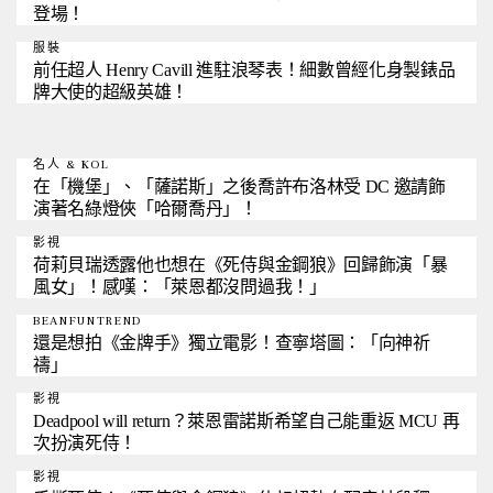
登場！
服裝
前任超人 Henry Cavill 進駐浪琴表！細數曾經化身製錶品
牌大使的超級英雄！
名人 & KOL
在「機堡」、「薩諾斯」之後喬許布洛林受 DC 邀請飾
演著名綠燈俠「哈爾喬丹」！
影視
荷莉貝瑞透露他也想在《死侍與金鋼狼》回歸飾演「暴
風女」！感嘆：「萊恩都沒問過我！」
BEANFUNTREND
還是想拍《金牌手》獨立電影！查寧塔圖：「向神祈
禱」
影視
Deadpool will return？萊恩雷諾斯希望自己能重返 MCU 再
次扮演死侍！
影視