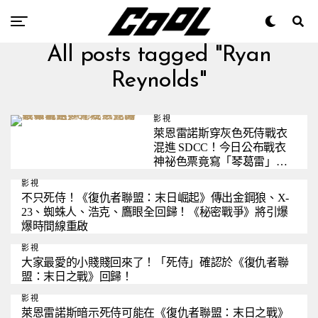
All posts tagged "Ryan
Reynolds"
影視
萊恩雷諾斯穿灰色死侍戰衣
混進 SDCC！今日公布戰衣
神祕色票竟寫「琴葛雷」，
疑似偷偷暴雷！
影視
不只死侍！《復仇者聯盟：末日崛起》傳出金鋼狼、X-
23、蜘蛛人、浩克、鷹眼全回歸！《秘密戰爭》將引爆
爆時間線重啟
影視
大家最愛的小賤賤回來了！「死侍」確認於《復仇者聯
盟：末日之戰》回歸！
影視
萊恩雷諾斯暗示死侍可能在《復仇者聯盟：末日之戰》