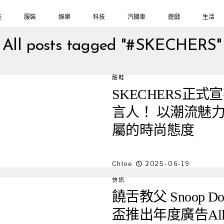
鞋
服裝
娛樂
科技
汽機車
遊戲
生活
All posts tagged "#SKECHERS"
酷鞋
SKECHERS正式
言人！ 以潮流魅
屬的時尚態度
Chloe
2025-06-19
快訊
饒舌教父 Snoop D
盃推出年度廣告All Wal