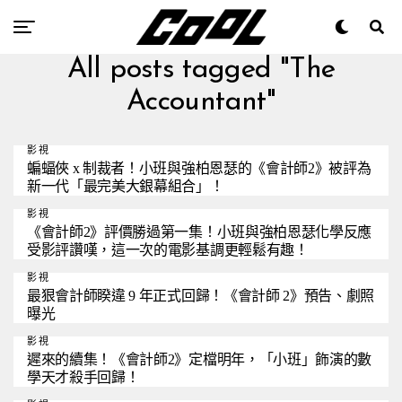
All posts tagged "The
Accountant"
影視
蝙蝠俠 x 制裁者！小班與強柏恩瑟的《會計師2》被評為
新一代「最完美大銀幕組合」！
影視
《會計師2》評價勝過第一集！小班與強柏恩瑟化學反應
受影評讚嘆，這一次的電影基調更輕鬆有趣！
影視
最狠會計師睽違 9 年正式回歸！《會計師 2》預告、劇照
曝光
影視
遲來的續集！《會計師2》定檔明年，「小班」飾演的數
學天才殺手回歸！