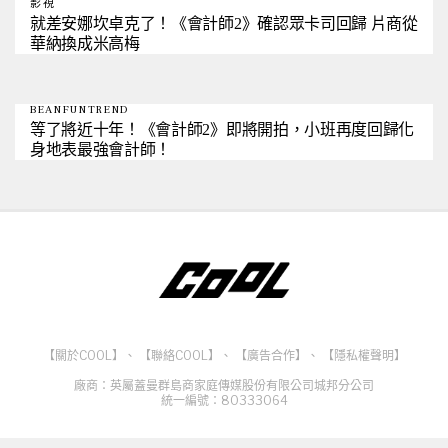
影視
就差安娜坎卓克了！《會計師2》確認眾卡司回歸 片商從
華納換成米高梅
BEANFUNTREND
等了將近十年！《會計師2》即將開拍，小班再度回歸化
身地表最強會計師！
【關於COOL】
、
【聯絡COOL】
、
【廣告合作】
、
【隱私權聲明】
廠商：英屬蓋曼群島商家庭傳媒股份有限公司城邦分公司
統一編號：80333064