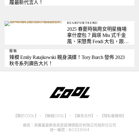
履最新代言人！
BEANFUNTREND
2025 春夏時裝周女明星機場
拿什麼包？員瑛 Miu 式千金
風、宋慧喬 Fendi 大包，跟著
買就對了！
服裝
辣模 Emily Ratajkowski 親身演繹！Tory Burch 發佈 2023
秋冬系列廣告大片！
【關於COOL】
、
【聯絡COOL】
、
【廣告合作】
、
【隱私權聲明】
廠商：英屬蓋曼群島商家庭傳媒股份有限公司城邦分公司
統一編號：80333064