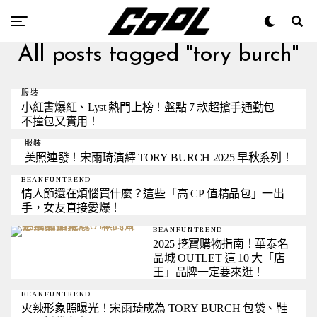
All posts tagged "tory burch"
服裝
小紅書爆紅、Lyst 熱門上榜！盤點 7 款超搶手通勤包
不撞包又實用！
服裝
美照連發！宋雨琦演繹 TORY BURCH 2025 早秋系列！
BEANFUNTREND
情人節還在煩惱買什麼？這些「高 CP 值精品包」一出
手，女友直接愛爆！
BEANFUNTREND
2025 挖寶購物指南！華泰名
品城 OUTLET 這 10 大「店
王」品牌一定要來逛！
BEANFUNTREND
火辣形象照曝光！宋雨琦成為 TORY BURCH 包袋、鞋